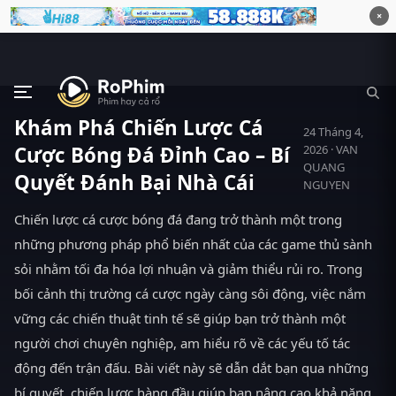
×
Khám Phá Chiến Lược Cá
24 Tháng 4,
2026
· VAN
Cược Bóng Đá Đỉnh Cao – Bí
QUANG
Quyết Đánh Bại Nhà Cái
NGUYEN
Chiến lược cá cược bóng đá đang trở thành một trong
những phương pháp phổ biến nhất của các game thủ sành
sỏi nhằm tối đa hóa lợi nhuận và giảm thiểu rủi ro. Trong
bối cảnh thị trường cá cược ngày càng sôi động, việc nắm
vững các chiến thuật tinh tế sẽ giúp bạn trở thành một
người chơi chuyên nghiệp, am hiểu rõ về các yếu tố tác
động đến trận đấu. Bài viết này sẽ dẫn dắt bạn qua những
bí quyết, chiến lược hàng đầu giúp bạn nâng cao khả năng