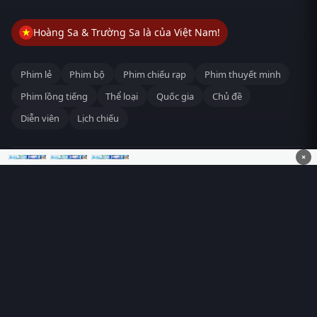
Hoàng Sa & Trường Sa là của Việt Nam!
Phim lẻ
Phim bộ
Phim chiếu rạp
Phim thuyết minh
Phim lồng tiếng
Thể loại
Quốc gia
Chủ đề
Diễn viên
Lịch chiếu
×
RoPhim
– Phim hay cả rổ. Xem phim online miễn phí HD 4K
Vietsub, thuyết minh, lồng tiếng. Cập nhật nhanh 24/7, không
quảng cáo.