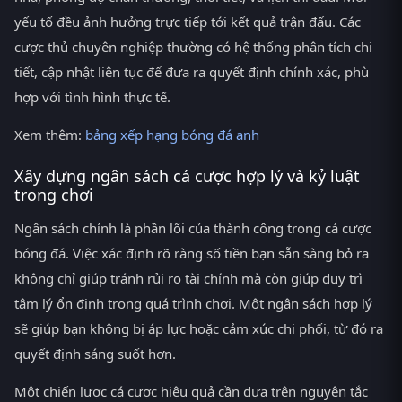
yếu tố đều ảnh hưởng trực tiếp tới kết quả trận đấu. Các
cược thủ chuyên nghiệp thường có hệ thống phân tích chi
tiết, cập nhật liên tục để đưa ra quyết định chính xác, phù
hợp với tình hình thực tế.
Xem thêm:
bảng xếp hạng bóng đá anh
Xây dựng ngân sách cá cược hợp lý và kỷ luật
trong chơi
Ngân sách chính là phần lõi của thành công trong cá cược
bóng đá. Việc xác định rõ ràng số tiền bạn sẵn sàng bỏ ra
không chỉ giúp tránh rủi ro tài chính mà còn giúp duy trì
tâm lý ổn định trong quá trình chơi. Một ngân sách hợp lý
sẽ giúp bạn không bị áp lực hoặc cảm xúc chi phối, từ đó ra
quyết định sáng suốt hơn.
Một chiến lược cá cược hiệu quả cần dựa trên nguyên tắc