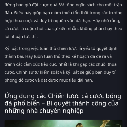
đừng bao giờ đặt cược quá 5% tổng ngân sách cho một trận
đấu. Điều này giúp bạn giảm thiểu tổn thất trong các trường
hợp thua cược và duy trì nguồn vốn dài hạn. Hãy nhớ rằng,
cá cược là cuộc chơi của sự kiên nhẫn, không phải chạy theo
lợi nhuận tức thì.
Kỷ luật trong việc tuân thủ chiến lược là yếu tố quyết định
thành bại. Hãy luôn tuân thủ theo kế hoạch đã đề ra và
tránh các cảm xúc tiêu cực, nhất là khi gặp các chuỗi thua
cược. Chính sự tự kiểm soát và kỷ luật sẽ giúp bạn duy trì
phong độ cược và đạt được mục tiêu dài hạn.
Ứng dụng các Chiến lược cá cược bóng
đá phổ biến – Bí quyết thành công của
những nhà chuyên nghiệp