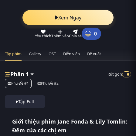
Xem Ngay
0
Yêu thích
Thêm vào
Chia sẻ
Tập phim
Gallery
OST
Diễn viên
Đề xuất
Phần 1
Rút gọn
Phụ Đề #1
Phụ Đề #2
Tập Full
Giới thiệu phim Jane Fonda & Lily Tomlin:
Đêm của các chị em