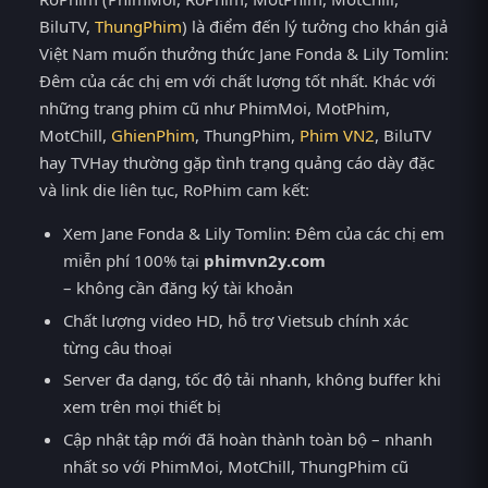
BiluTV,
ThungPhim
) là điểm đến lý tưởng cho khán giả
Việt Nam muốn thưởng thức Jane Fonda & Lily Tomlin:
Đêm của các chị em với chất lượng tốt nhất. Khác với
những trang phim cũ như PhimMoi, MotPhim,
MotChill,
GhienPhim
, ThungPhim,
Phim VN2
, BiluTV
hay TVHay thường gặp tình trạng quảng cáo dày đặc
và link die liên tục, RoPhim cam kết:
Xem Jane Fonda & Lily Tomlin: Đêm của các chị em
miễn phí 100% tại
phimvn2y.com
– không cần đăng ký tài khoản
Chất lượng video HD, hỗ trợ Vietsub chính xác
từng câu thoại
Server đa dạng, tốc độ tải nhanh, không buffer khi
xem trên mọi thiết bị
Cập nhật tập mới đã hoàn thành toàn bộ – nhanh
nhất so với PhimMoi, MotChill, ThungPhim cũ