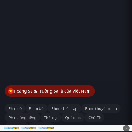
Hoàng Sa & Trường Sa là của Việt Nam!
Phim lẻ
Phim bộ
Phim chiếu rạp
Phim thuyết minh
Phim lồng tiếng
Thể loại
Quốc gia
Chủ đề
Diễn viên
Lịch chiếu
×