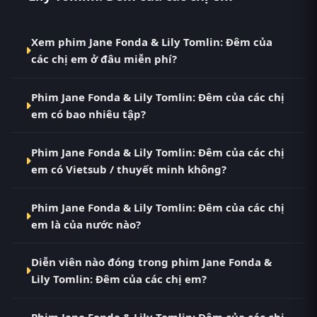
Xem phim Jane Fonda & Lily Tomlin: Đêm của
các chị em ở đâu miễn phí?
Bạn có thể xem phim Jane Fonda & Lily Tomlin: Đêm
Phim Jane Fonda & Lily Tomlin: Đêm của các chị
của các chị em Vietsub HD miễn phí tại RoPhim
em có bao nhiêu tập?
(phimvn2y.com) — không quảng cáo, cập nhật
nhanh nhất. Đây là điểm đến thay thế cho PhimMoi,
Phim Jane Fonda & Lily Tomlin: Đêm của các chị em
MotPhim, MotChill, GhienPhim, ThungPhim, Phim
Phim Jane Fonda & Lily Tomlin: Đêm của các chị
hiện đã hoàn thành với Full. Tại RoPhim, các tập mới
VN2, BiluTV, TVHay.
em có Vietsub / thuyết minh không?
được cập nhật liên tục mỗi 10 phút khi nguồn có nội
dung mới.
Có. Phim Jane Fonda & Lily Tomlin: Đêm của các chị
Phim Jane Fonda & Lily Tomlin: Đêm của các chị
em tại RoPhim có bản Vietsub với chất lượng HD.
em là của nước nào?
Bạn có thể chuyển giữa các bản Phụ Đề và Thuyết
Minh ngay trong trình phát.
Phim Jane Fonda & Lily Tomlin: Đêm của các chị em
Diễn viên nào đóng trong phim Jane Fonda &
là phim Âu Mỹ. Xem ngay tại RoPhim phimvn2y.com.
Lily Tomlin: Đêm của các chị em?
Dàn diễn viên chính của phim Jane Fonda & Lily