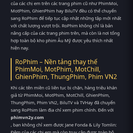
của các chị em trên các trang phim cũ như PhimMoi,
MotPhim, GhienPhim hay BiluTV đều có thể chuyển
sang RoPhim để tiếp tục cập nhật những tập mới nhất
với chất lượng vượt trội. RoPhim không chỉ là bản
nâng cấp của các trang phim trên, mà còn là nơi tổng
hợp toàn bộ kho phim Âu Mỹ được yêu thích nhất
hiện nay.
RoPhim – Nền tảng thay thế
PhimMoi, MotPhim, MotChill,
GhienPhim, ThungPhim, Phim VN2
Khi các tên miền cũ liên tục bị chặn, hàng triệu khán
giả từ PhimMoi, MotPhim, MotChill, GhienPhim,
ThungPhim, Phim VN2, BiluTV và TVHay đã chuyển
sang RoPhim làm địa chỉ xem phim chính. Đến với
phimvn2y.com
, bạn không chỉ xem được Jane Fonda & Lily Tomlin:
Đêm của các chị em mà còn truy cập được toàn bộ