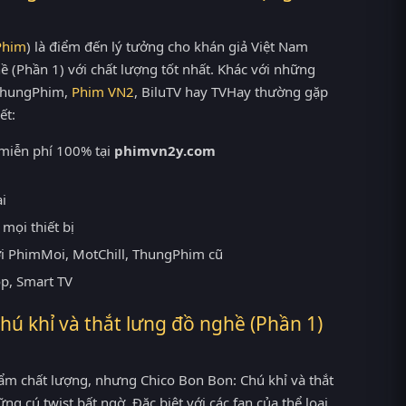
Phim
) là điểm đến lý tưởng cho khán giả Việt Nam
 (Phần 1) với chất lượng tốt nhất. Khác với những
ThungPhim,
Phim VN2
, BiluTV hay TVHay thường gặp
ết:
 miễn phí 100% tại
phimvn2y.com
ại
mọi thiết bị
ới PhimMoi, MotChill, ThungPhim cũ
op, Smart TV
ú khỉ và thắt lưng đồ nghề (Phần 1)
m chất lượng, nhưng Chico Bon Bon: Chú khỉ và thắt
g cú twist bất ngờ. Đặc biệt với các fan của thể loại