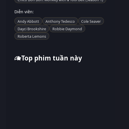
Diễn viên:
Andy Abbott
Anthony Tedesco
Cole Seaver
Dayci Brookshire
Robbie Daymond
Roberta Lemons
Top phim tuần này