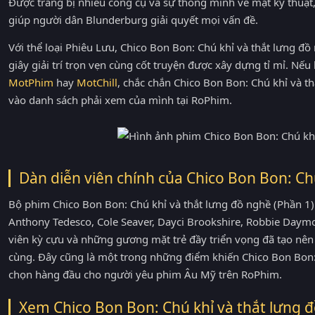
Được trang bị nhiều công cụ và sự thông minh về mặt kỹ thuật,
giúp người dân Blunderburg giải quyết mọi vấn đề.
Với thể loại Phiêu Lưu, Chico Bon Bon: Chú khỉ và thắt lưng 
giây giải trí trọn vẹn cùng cốt truyện được xây dựng tỉ mỉ. Nế
MotPhim
hay
MotChill
, chắc chắn Chico Bon Bon: Chú khỉ và t
vào danh sách phải xem của mình tại RoPhim.
Dàn diễn viên chính của Chico Bon Bon: Ch
Bộ phim Chico Bon Bon: Chú khỉ và thắt lưng đồ nghề (Phần 1)
Anthony Tedesco, Cole Seaver, Dayci Brookshire, Robbie Daymo
viên kỳ cựu và những gương mặt trẻ đầy triển vọng đã tạo nên 
cùng. Đây cũng là một trong những điểm khiến Chico Bon Bon: 
chọn hàng đầu cho người yêu phim Âu Mỹ trên RoPhim.
Xem Chico Bon Bon: Chú khỉ và thắt lưng đ