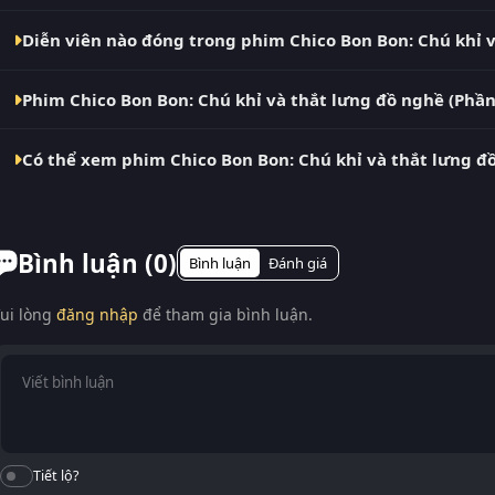
Phim Chico Bon Bon: Chú khỉ và thắt lưng đồ nghề (Phần 1) 
Diễn viên nào đóng trong phim Chico Bon Bon: Chú khỉ v
Dàn diễn viên chính của phim Chico Bon Bon: Chú khỉ và thắ
Phim Chico Bon Bon: Chú khỉ và thắt lưng đồ nghề (Phần 
Tedesco, Cole Seaver, Dayci Brookshire, Robbie Daymond.
Chico Bon Bon: Chú khỉ và thắt lưng đồ nghề (Phần 1) – phi
Có thể xem phim Chico Bon Bon: Chú khỉ và thắt lưng đồ
Bon Bon: Chú khỉ và thắt lưng đồ nghề (Phần 1) (Chico Bon Bon
Có. RoPhim hỗ trợ xem phim Chico Bon Bon: Chú khỉ và thắt lư
Android/iOS, máy tính bảng, laptop, Smart TV. Truy cập phim
Bình luận (
0
)
Bình luận
Đánh giá
ui lòng
đăng nhập
để tham gia bình luận.
Tiết lộ?