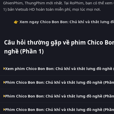
GhienPhim, ThungPhim mới nhất. Tại RoPhim, bạn có thể xem C
1) bản Vietsub HD hoàn toàn miễn phí, mọi lúc mọi nơi.
👉 Xem ngay Chico Bon Bon: Chú khỉ và thắt lưng đ
Câu hỏi thường gặp về phim Chico Bon
nghề (Phần 1)
Xem phim Chico Bon Bon: Chú khỉ và thắt lưng đồ nghề 
Bạn có thể xem phim Chico Bon Bon: Chú khỉ và thắt lưng đồ 
Phim Chico Bon Bon: Chú khỉ và thắt lưng đồ nghề (Phần
(phimvn2y.com) — không quảng cáo, cập nhật nhanh nhất. Đâ
MotChill, GhienPhim, ThungPhim, Phim VN2, BiluTV, TVHay.
Phim Chico Bon Bon: Chú khỉ và thắt lưng đồ nghề (Phần 1) hi
Phim Chico Bon Bon: Chú khỉ và thắt lưng đồ nghề (Phần
tập mới được cập nhật liên tục mỗi 10 phút khi nguồn có nội
Có. Phim Chico Bon Bon: Chú khỉ và thắt lưng đồ nghề (Phần 1
Phim Chico Bon Bon: Chú khỉ và thắt lưng đồ nghề (Phần
thể chuyển giữa các bản Phụ Đề và Thuyết Minh ngay trong t