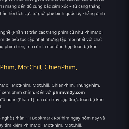
 1) mang đến đủ cung bậc cảm xúc – từ căng thẳng,
n hồi tích cực từ giới phê bình quốc tế, khẳng định
ồ nghề (Phần 1) trên các trang phim cũ như PhimMoi,
 để tiếp tục cập nhật những tập mới nhất với chất
ng phim trên, mà còn là nơi tổng hợp toàn bộ kho
Phim, MotChill, GhienPhim,
PhimMoi, MotPhim, MotChill, GhienPhim, ThungPhim,
ỉ xem phim chính. Đến với
phimvn2y.com
 đồ nghề (Phần 1) mà còn truy cập được toàn bộ kho
t.
 đồ nghề (Phần 1)! Bookmark RoPhim ngay hôm nay và
oay tìm kiếm PhimMoi, MotPhim, MotChill,