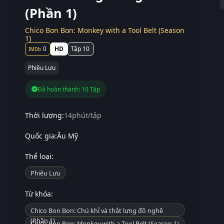
(Phần 1)
Chico Bon Bon: Monkey with a Tool Belt (Season
1)
0
HD
Tập 10
Phiêu Lưu
Đã hoàn thành: 10 Tập
Thời lượng:
14phút/tập
Quốc gia:
Âu Mỹ
Thể loại:
Phiêu Lưu
Từ khóa:
Chico Bon Bon: Chú khỉ và thắt lưng đồ nghề
(Phần 1)
Chico Bon Bon: Monkey with a Tool Belt (Season 1)