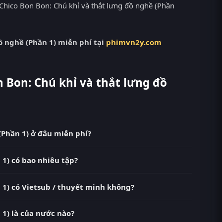
hico Bon Bon: Chú khỉ và thắt lưng đồ nghề (Phần
ồ nghề (Phần 1) miễn phí tại
phimvn2y.com
 Bon: Chú khỉ và thắt lưng đồ
(Phần 1) ở đâu miễn phí?
nghề (Phần 1) Vietsub HD miễn phí tại RoPhim
 1) có bao nhiêu tập?
y là điểm đến thay thế cho PhimMoi, MotPhim,
ện đã hoàn thành với Hoàn Tất (10/10). Tại RoPhim, các
 1) có Vietsub / thuyết minh không?
 dung mới.
) tại RoPhim có bản Vietsub với chất lượng HD. Bạn có
 1) là của nước nào?
rình phát.