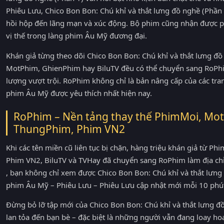
Phiêu Lưu, Chico Bon Bon: Chú khỉ và thắt lưng đồ nghề (Phần
hồi hộp đến lãng mạn và xúc động. Bộ phim cũng nhận được phả
vị thế trong làng phim Âu Mỹ đương đại.
Khán giả từng theo dõi Chico Bon Bon: Chú khỉ và thắt lưng đ
MotPhim, GhienPhim hay BiluTV đều có thể chuyển sang RoPhim
lượng vượt trội. RoPhim không chỉ là bản nâng cấp của các tra
phim Âu Mỹ được yêu thích nhất hiện nay.
RoPhim – Nền tảng thay thế PhimMoi, Mot
ThungPhim, Phim VN2
Khi các tên miền cũ liên tục bị chặn, hàng triệu khán giả từ 
Phim VN2, BiluTV và TVHay đã chuyển sang RoPhim làm địa ch
, bạn không chỉ xem được Chico Bon Bon: Chú khỉ và thắt lưng
phim Âu Mỹ – Phiêu Lưu – Phiêu Lưu cập nhật mới mỗi 10 phú
Đừng bỏ lỡ tập mới của Chico Bon Bon: Chú khỉ và thắt lưng
lan tỏa đến bạn bè – đặc biệt là những người vẫn đang loay h