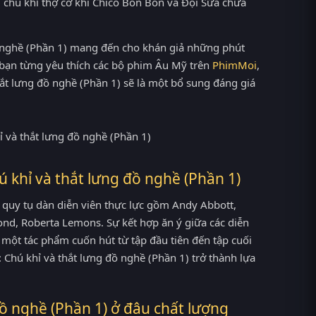
 chú khỉ thợ cơ khí Chico Bon Bon và Đội Sửa chữa
đồ nghề (Phần 1) mang đến cho khán giả những phút
u bạn từng yêu thích các bộ phim Âu Mỹ trên
PhimMoi
,
hắt lưng đồ nghề (Phần 1) sẽ là một bổ sung đáng giá
ú khỉ và thắt lưng đồ nghề (Phần 1)
 quy tụ dàn diễn viên thực lực gồm Andy Abbott,
nd, Roberta Lemons. Sự kết hợp ăn ý giữa các diễn
một tác phẩm cuốn hút từ tập đầu tiên đến tập cuối
Chú khỉ và thắt lưng đồ nghề (Phần 1) trở thành lựa
ồ nghề (Phần 1) ở đâu chất lượng