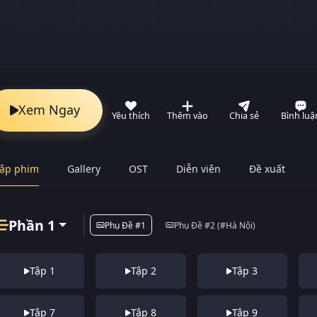
Xem Ngay
Yêu thích
Thêm vào
Chia sẻ
Bình luậ
ập phim
Gallery
OST
Diễn viên
Đề xuất
Phần 1
Phụ Đề #1
Phụ Đề #2 (#Hà Nội)
Tập 1
Tập 2
Tập 3
Tập 7
Tập 8
Tập 9