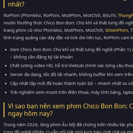
nhất?
RoPhim (PhimMoi, RoPhim, MotPhim, MotChill, BiluTV,
Thung
muốn thưởng thức Chico Bon Bon: Chú khỉ và thắt lưng đồ nghề
trang phim cũ như PhimMoi, MotPhim, MotChill,
GhienPhim
, 
tình trạng quảng cáo dày đặc và link die liên tục, RoPhim cam k
Xem Chico Bon Bon: Chú khỉ và thắt lưng đồ nghề (Phần 1)
– không cần đăng ký tài khoản
Chất lượng video HD, hỗ trợ Vietsub chính xác từng câu tho
Server đa dạng, tốc độ tải nhanh, không buffer khi xem trên 
Cập nhật tập mới đã hoàn thành toàn bộ – nhanh nhất so v
Trải nghiệm xem mượt trên điện thoại, máy tính bảng, lapt
Vì sao bạn nên xem phim Chico Bon Bon: Ch
ngay hôm nay?
Trong năm 2026, làng phim Âu Mỹ đã chứng kiến nhiều tác phẩ
lưng đồ nghề (Phần 1) vẫn nổi bật nhờ kịch bản chặt chẽ và nhữn