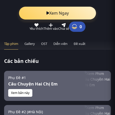
Xem Ngay
0
Yêu thích
Thêm vào
Chia sẻ
Tập phim
Gallery
OST
Diễn viên
Đề xuất
Các bản chiếu
Phụ Đề #1
Câu Chuyện Hai Chị Em
Xem bản này
Phụ Đề #2 (#Hà Nội)