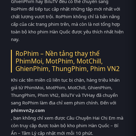
GhienPhim hay BiluTV đều có thể chuyển sang
RoPhim để tiếp tục cập nhật những tập mới nhất với
chất lượng vượt trội. RoPhim không chỉ là bản nâng
cấp của các trang phim trên, mà còn là nơi tổng hợp
toàn bộ kho phim Hàn Quốc được yêu thích nhất hiện
nay.
RoPhim – Nền tảng thay thế
PhimMoi, MotPhim, MotChill,
GhienPhim, ThungPhim, Phim VN2
Khi các tên miền cũ liên tục bị chặn, hàng triệu khán
giả từ PhimMoi, MotPhim, MotChill, GhienPhim,
ThungPhim, Phim VN2, BiluTV và TVHay đã chuyển
sang RoPhim làm địa chỉ xem phim chính. Đến với
phimvn2y.com
, bạn không chỉ xem được Câu Chuyện Hai Chị Em mà
còn truy cập được toàn bộ kho phim Hàn Quốc – Bí
Ẩn – Tâm Lý cập nhật mới mỗi 10 phút.