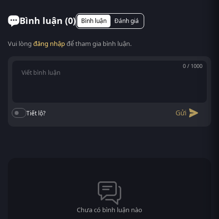
tượng. Tại RoPhim phimvn2y....
trên mọi thiết bị: điện thoại Android/iOS, máy tính
bảng, laptop, Smart TV. Truy cập phimvn2y.com là
Bình luận (
0
)
Bình luận
Đánh giá
xem được, không cần cài app.
Vui lòng
đăng nhập
để tham gia bình luận.
0 / 1000
Gửi
Tiết lộ?
Chưa có bình luận nào