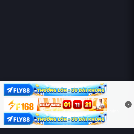
Hoàng Sa & Trường Sa là của Việt Nam!
×
Phim lẻ
Phim bộ
Phim chiếu rạp
Phim thuyết minh
Phim lồng tiếng
Thể loại
Quốc gia
Chủ đề
Diễn viên
Lịch chiếu