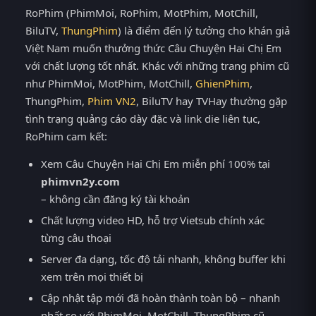
RoPhim (PhimMoi, RoPhim, MotPhim, MotChill,
BiluTV,
ThungPhim
) là điểm đến lý tưởng cho khán giả
Việt Nam muốn thưởng thức Câu Chuyện Hai Chị Em
với chất lượng tốt nhất. Khác với những trang phim cũ
như PhimMoi, MotPhim, MotChill,
GhienPhim
,
ThungPhim,
Phim VN2
, BiluTV hay TVHay thường gặp
tình trạng quảng cáo dày đặc và link die liên tục,
RoPhim cam kết:
Xem Câu Chuyện Hai Chị Em miễn phí 100% tại
phimvn2y.com
– không cần đăng ký tài khoản
Chất lượng video HD, hỗ trợ Vietsub chính xác
từng câu thoại
Server đa dạng, tốc độ tải nhanh, không buffer khi
xem trên mọi thiết bị
Cập nhật tập mới đã hoàn thành toàn bộ – nhanh
nhất so với PhimMoi, MotChill, ThungPhim cũ