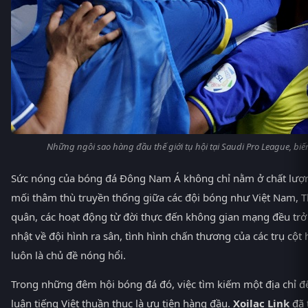
Những ngôi sao hàng đầu thế giới tụ hội tại Saudi Pro League, bi
Sức nóng của bóng đá Đông Nam Á không chỉ nằm ở chất lượ
mối thâm thù truyền thống giữa các đội bóng như Việt Nam, Th
quân, các hoạt động từ đời thực đến không gian mạng đều trở 
nhật về đội hình ra sân, tình hình chấn thương của các trụ cộ
luôn là chủ đề nóng hổi.
Trong những đêm hội bóng đá đó, việc tìm kiếm một địa chỉ đ
luận tiếng Việt thuần thục là ưu tiên hàng đầu.
Xoilac Link
đã 