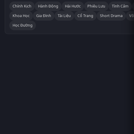
Chính Kịch
Hành Động
Hài Hước
Phiêu Lưu
Tình Cảm
Khoa Học
Gia Đình
Tài Liệu
Cổ Trang
Short Drama
Võ
Học Đường