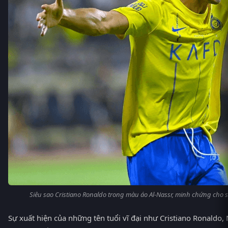
Siêu sao Cristiano Ronaldo trong màu áo Al-Nassr, minh chứng cho 
Sự xuất hiện của những tên tuổi vĩ đại như Cristiano Ronaldo