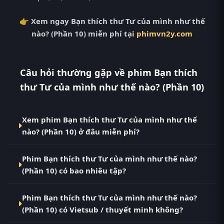
👉 Xem ngay Bạn thích thư Tư của mình như thế
nào? (Phần 10) miễn phí tại
phimvn2y.com
Câu hỏi thường gặp về phim Bạn thích
thư Tư của mình như thế nào? (Phần 10)
Xem phim Bạn thích thư Tư của mình như thế
nào? (Phần 10) ở đâu miễn phí?
Bạn có thể xem phim Bạn thích thư Tư của mình như
Phim Bạn thích thư Tư của mình như thế nào?
thế nào? (Phần 10) Vietsub HD miễn phí tại RoPhim
(Phần 10) có bao nhiêu tập?
(phimvn2y.com) — không quảng cáo, cập nhật
nhanh nhất. Đây là điểm đến thay thế cho PhimMoi,
Phim Bạn thích thư Tư của mình như thế nào? (Phần
MotPhim, MotChill, GhienPhim, ThungPhim, Phim
Phim Bạn thích thư Tư của mình như thế nào?
10) hiện đã hoàn thành với Hoàn Tất (10/10). Tại
VN2, BiluTV, TVHay.
(Phần 10) có Vietsub / thuyết minh không?
RoPhim, các tập mới được cập nhật liên tục mỗi 10
phút khi nguồn có nội dung mới.