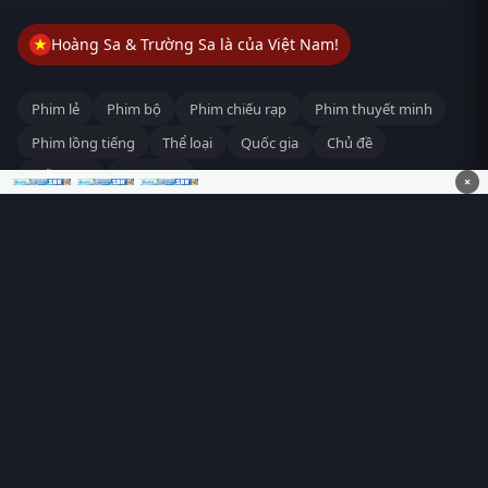
Hoàng Sa & Trường Sa là của Việt Nam!
Phim lẻ
Phim bộ
Phim chiếu rạp
Phim thuyết minh
Phim lồng tiếng
Thể loại
Quốc gia
Chủ đề
Diễn viên
Lịch chiếu
×
RoPhim
– Phim hay cả rổ. Xem phim online miễn phí HD 4K
Vietsub, thuyết minh, lồng tiếng. Cập nhật nhanh 24/7, không
quảng cáo.
HỆ SINH THÁI