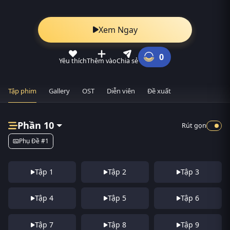
Xem Ngay
0
Yêu thích
Thêm vào
Chia sẻ
Tập phim
Gallery
OST
Diễn viên
Đề xuất
Phần 10
Rút gọn
Phụ Đề #1
Tập 1
Tập 2
Tập 3
Tập 4
Tập 5
Tập 6
Tập 7
Tập 8
Tập 9