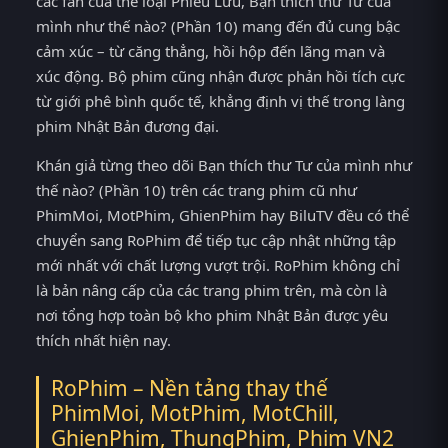
các fan của thể loại Phiêu Lưu, Bạn thích thư Tư của
mình như thế nào? (Phần 10) mang đến đủ cung bậc
cảm xúc – từ căng thẳng, hồi hộp đến lãng mạn và
xúc động. Bộ phim cũng nhận được phản hồi tích cực
từ giới phê bình quốc tế, khẳng định vị thế trong làng
phim Nhật Bản đương đại.
Khán giả từng theo dõi Bạn thích thư Tư của mình như
thế nào? (Phần 10) trên các trang phim cũ như
PhimMoi, MotPhim, GhienPhim hay BiluTV đều có thể
chuyển sang RoPhim để tiếp tục cập nhật những tập
mới nhất với chất lượng vượt trội. RoPhim không chỉ
là bản nâng cấp của các trang phim trên, mà còn là
nơi tổng hợp toàn bộ kho phim Nhật Bản được yêu
thích nhất hiện nay.
RoPhim – Nền tảng thay thế
PhimMoi, MotPhim, MotChill,
GhienPhim, ThungPhim, Phim VN2