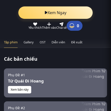
Xem Ngay
0
Yêu thích
Thêm vào
Chia sẻ
Tập phim
Gallery
OST
Diễn viên
Đề xuất
Các bản chiếu
Phụ Đề #1
Tứ Quái Đi Hoang
Xem bản này
Phụ Đề #2