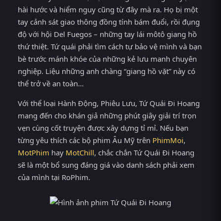
hài hước và hiểm nguy cũng từ đây mà ra. Họ bị một
tay cảnh sát giao thông đồng tính bám đuổi, rồi đụng
độ với hội Del Fuegos – những tay lái môtô giang hồ
thứ thiệt. Tứ quái phải tìm cách tự bảo vệ mình và bạn
bè trước mánh khóe của những kẻ lưu manh chuyên
nghiệp. Liệu những anh chàng “giang hồ vặt” này có
thể trở về an toàn…
Với thể loại Hành Động, Phiêu Lưu, Tứ Quái Đi Hoang
mang đến cho khán giả những phút giây giải trí trọn
vẹn cùng cốt truyện được xây dựng tỉ mỉ. Nếu bạn
từng yêu thích các bộ phim Âu Mỹ trên
PhimMoi
,
MotPhim
hay
MotChill
, chắc chắn Tứ Quái Đi Hoang
sẽ là một bổ sung đáng giá vào danh sách phải xem
của mình tại RoPhim.