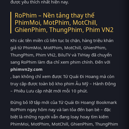
được yêu thích nhất hiện nay.
RoPhim – Nền tảng thay thế
PhimMoi, MotPhim, MotChill,
GhienPhim, ThungPhim, Phim VN2
Khi các tên miền cũ liên tục bị chặn, hàng triệu khán
giả từ PhimMoi, MotPhim, MotChill, GhienPhim,
ThungPhim, Phim VN2, BiluTV và TVHay đã chuyển
sang RoPhim làm địa chỉ xem phim chính. Đến với
phimvn2y.com
, bạn không chỉ xem được Tứ Quái Đi Hoang mà còn
truy cập được toàn bộ kho phim Âu Mỹ – Hành Động
– Phiêu Lưu cập nhật mới mỗi 10 phút.
Đừng bỏ lỡ tập mới của Tứ Quái Đi Hoang! Bookmark
RoPhim ngay hôm nay và lan tỏa đến bạn bè – đặc
biệt là những người vẫn đang loay hoay tìm kiếm
PhimMoi, MotPhim, MotChill, GhienPhim, ThungPhim