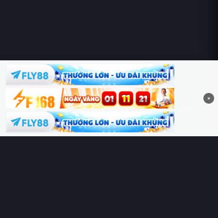
Hoàng Sa & Trường Sa là của Việt Nam!
×
Phim lẻ
Phim bộ
Phim chiếu rạp
Phim thuyết minh
Phim lồng tiếng
Thể loại
Quốc gia
Chủ đề
Diễn viên
Lịch chiếu
RoPhim
– Phim hay cả rổ. Xem phim online miễn phí HD 4K
Vietsub, thuyết minh, lồng tiếng. Cập nhật nhanh 24/7, không