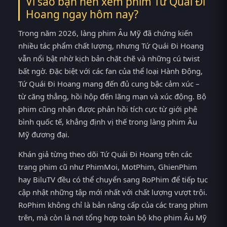
Vì sao bạn nên xem phim Tứ Quái Đi
Hoang ngay hôm nay?
Trong năm 2026, làng phim Âu Mỹ đã chứng kiến
nhiều tác phẩm chất lượng, nhưng Tứ Quái Đi Hoang
vẫn nổi bật nhờ kịch bản chặt chẽ và những cú twist
bất ngờ. Đặc biệt với các fan của thể loại Hành Động,
Tứ Quái Đi Hoang mang đến đủ cung bậc cảm xúc –
từ căng thẳng, hồi hộp đến lãng mạn và xúc động. Bộ
phim cũng nhận được phản hồi tích cực từ giới phê
bình quốc tế, khẳng định vị thế trong làng phim Âu
Mỹ đương đại.
Khán giả từng theo dõi Tứ Quái Đi Hoang trên các
trang phim cũ như PhimMoi, MotPhim, GhienPhim
hay BiluTV đều có thể chuyển sang RoPhim để tiếp tục
cập nhật những tập mới nhất với chất lượng vượt trội.
RoPhim không chỉ là bản nâng cấp của các trang phim
trên, mà còn là nơi tổng hợp toàn bộ kho phim Âu Mỹ