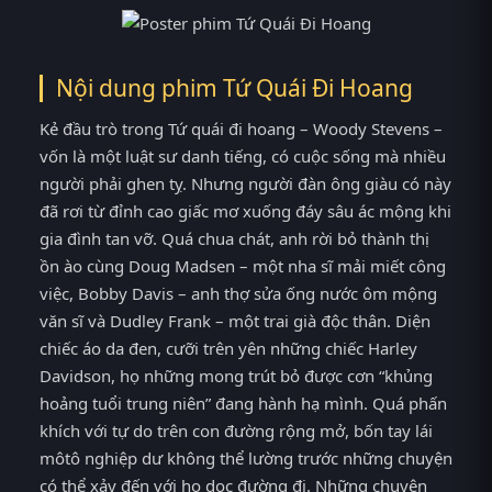
Nội dung phim Tứ Quái Đi Hoang
Kẻ đầu trò trong Tứ quái đi hoang – Woody Stevens –
vốn là một luật sư danh tiếng, có cuộc sống mà nhiều
người phải ghen tỵ. Nhưng người đàn ông giàu có này
đã rơi từ đỉnh cao giấc mơ xuống đáy sâu ác mộng khi
gia đình tan vỡ. Quá chua chát, anh rời bỏ thành thị
ồn ào cùng Doug Madsen – một nha sĩ mải miết công
việc, Bobby Davis – anh thợ sửa ống nước ôm mộng
văn sĩ và Dudley Frank – một trai già độc thân. Diện
chiếc áo da đen, cưỡi trên yên những chiếc Harley
Davidson, họ những mong trút bỏ được cơn “khủng
hoảng tuổi trung niên” đang hành hạ mình. Quá phấn
khích với tự do trên con đường rộng mở, bốn tay lái
môtô nghiệp dư không thể lường trước những chuyện
có thể xảy đến với họ dọc đường đi. Những chuyện