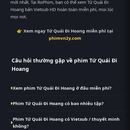
mới nhất. Tại RoPhim, bạn có thể xem Tứ Quái Đi
Hoang bản Vietsub HD hoàn toàn miễn phí, mọi lúc
mọi nơi.
👉 Xem ngay Tứ Quái Đi Hoang miễn phí tại
phimvn2y.com
Câu hỏi thường gặp về phim Tứ Quái Đi
Hoang
Xem phim Tứ Quái Đi Hoang ở đâu miễn phí?
Bạn có thể xem phim Tứ Quái Đi Hoang Vietsub HD
Phim Tứ Quái Đi Hoang có bao nhiêu tập?
miễn phí tại RoPhim (phimvn2y.com) — không
quảng cáo, cập nhật nhanh nhất. Đây là điểm đến
Phim Tứ Quái Đi Hoang hiện đã hoàn thành với Full.
thay thế cho PhimMoi, MotPhim, MotChill,
Phim Tứ Quái Đi Hoang có Vietsub / thuyết minh
Tại RoPhim, các tập mới được cập nhật liên tục mỗi
GhienPhim, ThungPhim, Phim VN2, BiluTV, TVHay.
không?
10 phút khi nguồn có nội dung mới.