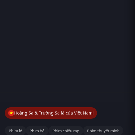
Hoàng Sa & Trường Sa là của Việt Nam!
Phim lẻ
Phim bộ
Phim chiếu rạp
Phim thuyết minh