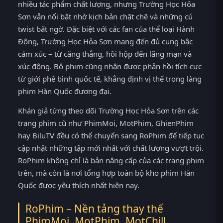
nhiều tác phẩm chất lượng, nhưng Trường Học Hỏa
Sơn vẫn nổi bật nhờ kịch bản chặt chẽ và những cú
twist bất ngờ. Đặc biệt với các fan của thể loại Hành
Động, Trường Học Hỏa Sơn mang đến đủ cung bậc
cảm xúc – từ căng thẳng, hồi hộp đến lãng mạn và
xúc động. Bộ phim cũng nhận được phản hồi tích cực
từ giới phê bình quốc tế, khẳng định vị thế trong làng
phim Hàn Quốc đương đại.
Khán giả từng theo dõi Trường Học Hỏa Sơn trên các
trang phim cũ như PhimMoi, MotPhim, GhienPhim
hay BiluTV đều có thể chuyển sang RoPhim để tiếp tục
cập nhật những tập mới nhất với chất lượng vượt trội.
RoPhim không chỉ là bản nâng cấp của các trang phim
trên, mà còn là nơi tổng hợp toàn bộ kho phim Hàn
Quốc được yêu thích nhất hiện nay.
RoPhim – Nền tảng thay thế
PhimMoi, MotPhim, MotChill,