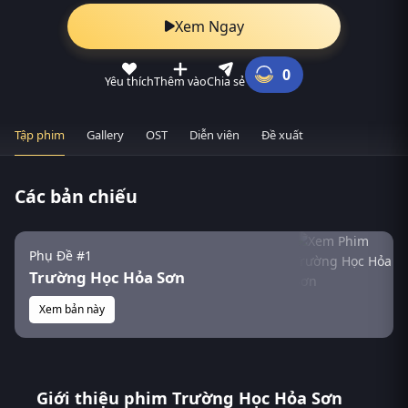
Xem Ngay
0
Yêu thích
Thêm vào
Chia sẻ
Tập phim
Gallery
OST
Diễn viên
Đề xuất
Các bản chiếu
Phụ Đề #1
Trường Học Hỏa Sơn
Xem bản này
Giới thiệu phim Trường Học Hỏa Sơn