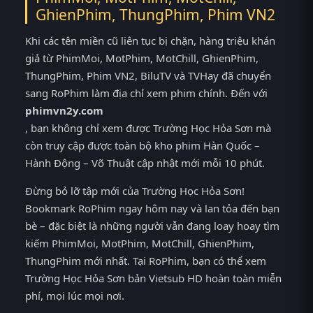
GhienPhim, ThungPhim, Phim VN2
Khi các tên miền cũ liên tục bị chặn, hàng triệu khán
giả từ PhimMoi, MotPhim, MotChill, GhienPhim,
ThungPhim, Phim VN2, BiluTV và TVHay đã chuyển
sang RoPhim làm địa chỉ xem phim chính. Đến với
phimvn2y.com
, bạn không chỉ xem được Trường Học Hỏa Sơn mà
còn truy cập được toàn bộ kho phim Hàn Quốc –
Hành Động – Võ Thuật cập nhật mới mỗi 10 phút.
Đừng bỏ lỡ tập mới của Trường Học Hỏa Sơn!
Bookmark RoPhim ngay hôm nay và lan tỏa đến bạn
bè – đặc biệt là những người vẫn đang loay hoay tìm
kiếm PhimMoi, MotPhim, MotChill, GhienPhim,
ThungPhim mới nhất. Tại RoPhim, bạn có thể xem
Trường Học Hỏa Sơn bản Vietsub HD hoàn toàn miễn
phí, mọi lúc mọi nơi.