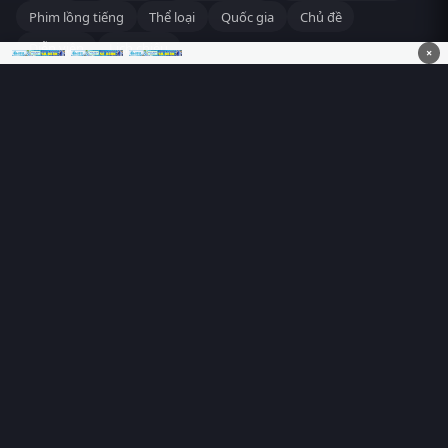
Phim lồng tiếng
Thể loại
Quốc gia
Chủ đề
Diễn viên
Lịch chiếu
×
RoPhim
– Phim hay cả rổ. Xem phim online miễn phí HD 4K
Vietsub, thuyết minh, lồng tiếng. Cập nhật nhanh 24/7, không
quảng cáo.
HỆ SINH THÁI
RoPhim
ĐANG XEM
PhimMoi