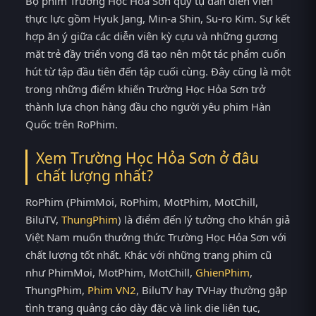
Bộ phim Trường Học Hỏa Sơn quy tụ dàn diễn viên
thực lực gồm Hyuk Jang, Min-a Shin, Su-ro Kim. Sự kết
hợp ăn ý giữa các diễn viên kỳ cựu và những gương
mặt trẻ đầy triển vọng đã tạo nên một tác phẩm cuốn
hút từ tập đầu tiên đến tập cuối cùng. Đây cũng là một
trong những điểm khiến Trường Học Hỏa Sơn trở
thành lựa chọn hàng đầu cho người yêu phim Hàn
Quốc trên RoPhim.
Xem Trường Học Hỏa Sơn ở đâu
chất lượng nhất?
RoPhim (PhimMoi, RoPhim, MotPhim, MotChill,
BiluTV,
ThungPhim
) là điểm đến lý tưởng cho khán giả
Việt Nam muốn thưởng thức Trường Học Hỏa Sơn với
chất lượng tốt nhất. Khác với những trang phim cũ
như PhimMoi, MotPhim, MotChill,
GhienPhim
,
ThungPhim,
Phim VN2
, BiluTV hay TVHay thường gặp
tình trạng quảng cáo dày đặc và link die liên tục,