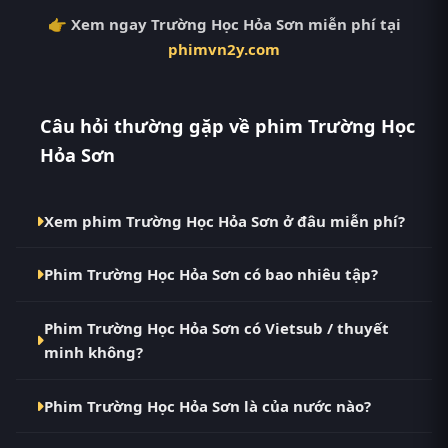
👉 Xem ngay Trường Học Hỏa Sơn miễn phí tại
phimvn2y.com
Câu hỏi thường gặp về phim Trường Học
Hỏa Sơn
Xem phim Trường Học Hỏa Sơn ở đâu miễn phí?
Bạn có thể xem phim Trường Học Hỏa Sơn Vietsub
Phim Trường Học Hỏa Sơn có bao nhiêu tập?
HD miễn phí tại RoPhim (phimvn2y.com) — không
quảng cáo, cập nhật nhanh nhất. Đây là điểm đến
Phim Trường Học Hỏa Sơn hiện đã hoàn thành với
thay thế cho PhimMoi, MotPhim, MotChill,
Phim Trường Học Hỏa Sơn có Vietsub / thuyết
Full. Tại RoPhim, các tập mới được cập nhật liên tục
GhienPhim, ThungPhim, Phim VN2, BiluTV, TVHay.
minh không?
mỗi 10 phút khi nguồn có nội dung mới.
Có. Phim Trường Học Hỏa Sơn tại RoPhim có bản
Phim Trường Học Hỏa Sơn là của nước nào?
Vietsub với chất lượng HD. Bạn có thể chuyển giữa
các bản Phụ Đề và Thuyết Minh ngay trong trình
Phim Trường Học Hỏa Sơn là phim Hàn Quốc. Xem