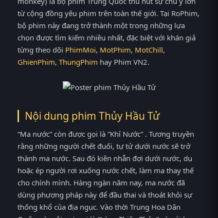
monkey) là bộ phim Trung Quốc thu hút sự chú ý lớn
từ cộng đồng yêu phim trên toàn thế giới. Tại RoPhim,
bộ phim này đang trở thành một trong những lựa
chọn được tìm kiếm nhiều nhất, đặc biệt với khán giả
từng theo dõi
PhimMoi
,
MotPhim
,
MotChill
,
GhienPhim
,
ThungPhim
hay Phim VN2.
Nội dung phim Thủy Hầu Tử
“Ma nước” còn được gọi là “Khỉ Nước” . Tương truyền
rằng những người chết đuối, tự tử dưới nước sẽ trở
thành ma nước. Sau đó kiên nhẫn đợi dưới nước, dụ
hoặc ép người rơi xuống nước chết, làm ma thay thế
cho chính mình. Hàng ngàn năm nay, ma nước đã
dùng phương pháp này để đầu thai và thoát khỏi sự
thống khổ của địa ngục. Vào thời Trung Hoa Dân