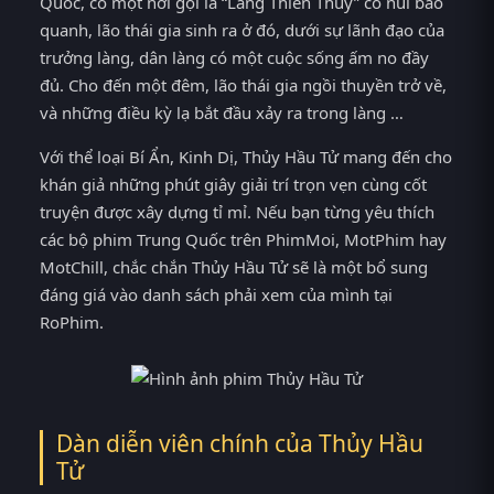
Quốc, có một nơi gọi là “Làng Thiên Thủy” có núi bao
quanh, lão thái gia sinh ra ở đó, dưới sự lãnh đạo của
trưởng làng, dân làng có một cuộc sống ấm no đầy
đủ. Cho đến một đêm, lão thái gia ngồi thuyền trở về,
và những điều kỳ lạ bắt đầu xảy ra trong làng …
Với thể loại Bí Ẩn, Kinh Dị, Thủy Hầu Tử mang đến cho
khán giả những phút giây giải trí trọn vẹn cùng cốt
truyện được xây dựng tỉ mỉ. Nếu bạn từng yêu thích
các bộ phim Trung Quốc trên PhimMoi, MotPhim hay
MotChill, chắc chắn Thủy Hầu Tử sẽ là một bổ sung
đáng giá vào danh sách phải xem của mình tại
RoPhim.
Dàn diễn viên chính của Thủy Hầu
Tử