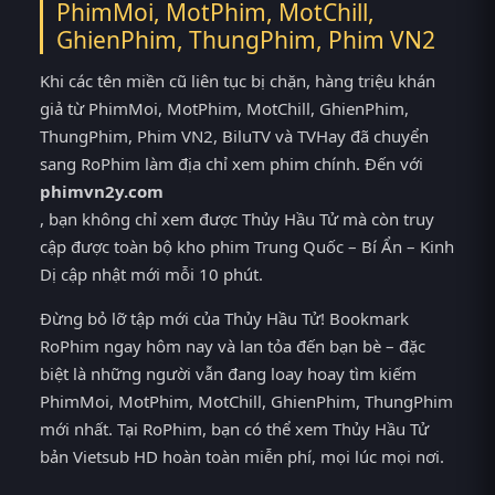
PhimMoi, MotPhim, MotChill,
GhienPhim, ThungPhim, Phim VN2
Khi các tên miền cũ liên tục bị chặn, hàng triệu khán
giả từ PhimMoi, MotPhim, MotChill, GhienPhim,
ThungPhim, Phim VN2, BiluTV và TVHay đã chuyển
sang RoPhim làm địa chỉ xem phim chính. Đến với
phimvn2y.com
, bạn không chỉ xem được Thủy Hầu Tử mà còn truy
cập được toàn bộ kho phim Trung Quốc – Bí Ẩn – Kinh
Dị cập nhật mới mỗi 10 phút.
Đừng bỏ lỡ tập mới của Thủy Hầu Tử! Bookmark
RoPhim ngay hôm nay và lan tỏa đến bạn bè – đặc
biệt là những người vẫn đang loay hoay tìm kiếm
PhimMoi, MotPhim, MotChill, GhienPhim, ThungPhim
mới nhất. Tại RoPhim, bạn có thể xem Thủy Hầu Tử
bản Vietsub HD hoàn toàn miễn phí, mọi lúc mọi nơi.