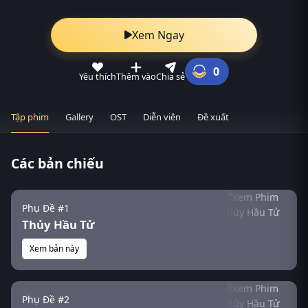
Xem Ngay
0
Yêu thích
Thêm vào
Chia sẻ
Tập phim
Gallery
OST
Diễn viên
Đề xuất
Các bản chiếu
Phụ Đề #1
Thủy Hầu Tử
Xem bản này
Phụ Đề #2