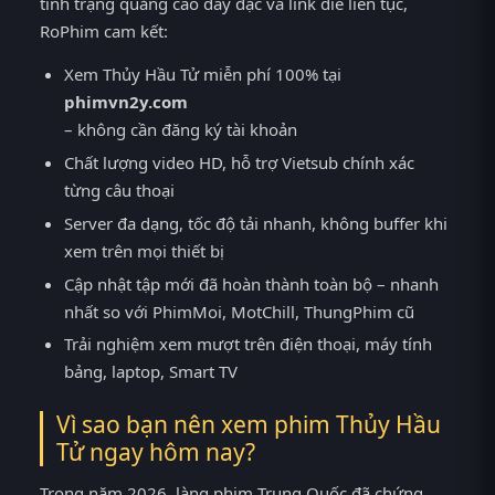
tình trạng quảng cáo dày đặc và link die liên tục,
RoPhim cam kết:
Xem Thủy Hầu Tử miễn phí 100% tại
phimvn2y.com
– không cần đăng ký tài khoản
Chất lượng video HD, hỗ trợ Vietsub chính xác
từng câu thoại
Server đa dạng, tốc độ tải nhanh, không buffer khi
xem trên mọi thiết bị
Cập nhật tập mới đã hoàn thành toàn bộ – nhanh
nhất so với PhimMoi, MotChill, ThungPhim cũ
Trải nghiệm xem mượt trên điện thoại, máy tính
bảng, laptop, Smart TV
Vì sao bạn nên xem phim Thủy Hầu
Tử ngay hôm nay?
Trong năm 2026, làng phim Trung Quốc đã chứng