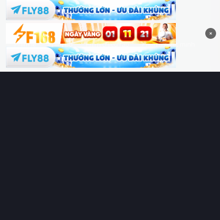
Hoàng Sa & Trường Sa là của Việt Nam!
×
Phim lẻ
Phim bộ
Phim chiếu rạp
Phim thuyết minh
Phim lồng tiếng
Thể loại
Quốc gia
Chủ đề
Diễn viên
Lịch chiếu
RoPhim
– Phim hay cả rổ. Xem phim online miễn phí HD 4K
Vietsub, thuyết minh, lồng tiếng. Cập nhật nhanh 24/7, không
quảng cáo.
HỆ SINH THÁI