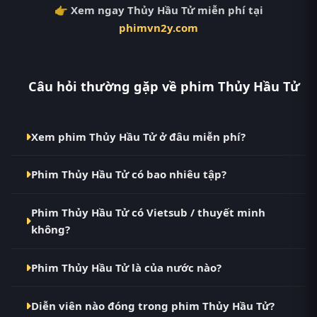
👉 Xem ngay Thủy Hầu Tử miễn phí tại
phimvn2y.com
Câu hỏi thường gặp về phim Thủy Hầu Tử
Xem phim Thủy Hầu Tử ở đâu miễn phí?
Bạn có thể xem phim Thủy Hầu Tử Vietsub HD miễn
Phim Thủy Hầu Tử có bao nhiêu tập?
phí tại RoPhim (phimvn2y.com) — không quảng cáo,
cập nhật nhanh nhất. Đây là điểm đến thay thế cho
Phim Thủy Hầu Tử hiện đã hoàn thành với Full. Tại
PhimMoi, MotPhim, MotChill, GhienPhim,
Phim Thủy Hầu Tử có Vietsub / thuyết minh
RoPhim, các tập mới được cập nhật liên tục mỗi 10
ThungPhim, Phim VN2, BiluTV, TVHay.
không?
phút khi nguồn có nội dung mới.
Có. Phim Thủy Hầu Tử tại RoPhim có bản Vietsub với
Phim Thủy Hầu Tử là của nước nào?
chất lượng HD. Bạn có thể chuyển giữa các bản Phụ
Đề và Thuyết Minh ngay trong trình phát.
Phim Thủy Hầu Tử là phim Trung Quốc. Xem ngay tại
Diễn viên nào đóng trong phim Thủy Hầu Tử?
RoPhim phimvn2y.com.