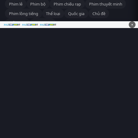
Phim lẻ
Phim bộ
Phim chiếu rạp
Phim thuyết minh
Phim lồng tiếng
Thể loại
Quốc gia
Chủ đề
Diễn viên
Lịch chiếu
×
RoPhim
– Phim hay cả rổ. Xem phim online miễn phí HD 4K
Vietsub, thuyết minh, lồng tiếng. Cập nhật nhanh 24/7, không
quảng cáo.
HỆ SINH THÁI
RoPhim
ĐANG XEM