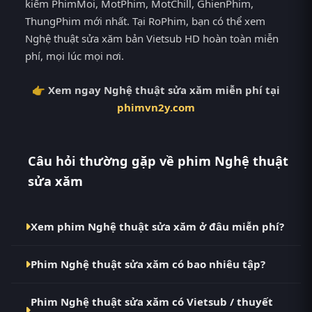
kiếm PhimMoi, MotPhim, MotChill, GhienPhim,
ThungPhim mới nhất. Tại RoPhim, bạn có thể xem
Nghệ thuật sửa xăm bản Vietsub HD hoàn toàn miễn
phí, mọi lúc mọi nơi.
👉 Xem ngay Nghệ thuật sửa xăm miễn phí tại
phimvn2y.com
Câu hỏi thường gặp về phim Nghệ thuật
sửa xăm
Xem phim Nghệ thuật sửa xăm ở đâu miễn phí?
Bạn có thể xem phim Nghệ thuật sửa xăm Vietsub
Phim Nghệ thuật sửa xăm có bao nhiêu tập?
HD miễn phí tại RoPhim (phimvn2y.com) — không
quảng cáo, cập nhật nhanh nhất. Đây là điểm đến
Phim Nghệ thuật sửa xăm hiện đã hoàn thành với
thay thế cho PhimMoi, MotPhim, MotChill,
Phim Nghệ thuật sửa xăm có Vietsub / thuyết
Hoàn Tất (6/6). Tại RoPhim, các tập mới được cập