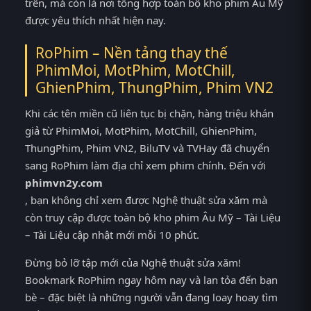
trên, mà còn là nơi tổng hợp toàn bộ kho phim Âu Mỹ
được yêu thích nhất hiện nay.
RoPhim – Nền tảng thay thế
PhimMoi, MotPhim, MotChill,
GhienPhim, ThungPhim, Phim VN2
Khi các tên miền cũ liên tục bị chặn, hàng triệu khán
giả từ PhimMoi, MotPhim, MotChill, GhienPhim,
ThungPhim, Phim VN2, BiluTV và TVHay đã chuyển
sang RoPhim làm địa chỉ xem phim chính. Đến với
phimvn2y.com
, bạn không chỉ xem được Nghệ thuật sửa xăm mà
còn truy cập được toàn bộ kho phim Âu Mỹ – Tài Liệu
– Tài Liệu cập nhật mới mỗi 10 phút.
Đừng bỏ lỡ tập mới của Nghệ thuật sửa xăm!
Bookmark RoPhim ngay hôm nay và lan tỏa đến bạn
bè – đặc biệt là những người vẫn đang loay hoay tìm