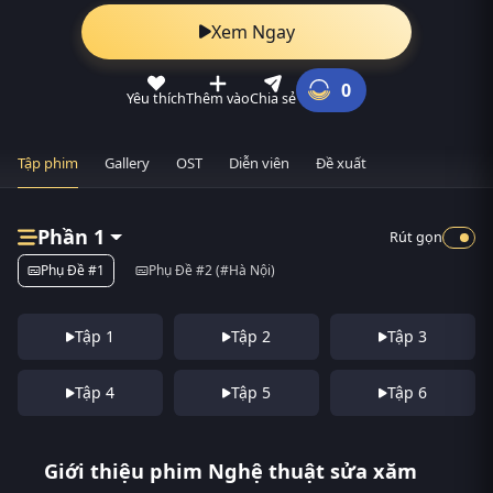
Xem Ngay
0
Yêu thích
Thêm vào
Chia sẻ
Tập phim
Gallery
OST
Diễn viên
Đề xuất
Phần 1
Rút gọn
Phụ Đề #1
Phụ Đề #2 (#Hà Nội)
Tập 1
Tập 2
Tập 3
Tập 4
Tập 5
Tập 6
Giới thiệu phim Nghệ thuật sửa xăm