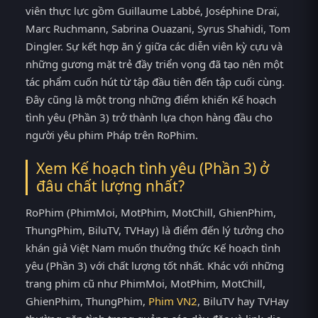
viên thực lực gồm Guillaume Labbé, Joséphine Draï,
Marc Ruchmann, Sabrina Ouazani, Syrus Shahidi, Tom
Dingler. Sự kết hợp ăn ý giữa các diễn viên kỳ cựu và
những gương mặt trẻ đầy triển vọng đã tạo nên một
tác phẩm cuốn hút từ tập đầu tiên đến tập cuối cùng.
Đây cũng là một trong những điểm khiến Kế hoạch
tình yêu (Phần 3) trở thành lựa chọn hàng đầu cho
người yêu phim Pháp trên RoPhim.
Xem Kế hoạch tình yêu (Phần 3) ở
đâu chất lượng nhất?
RoPhim (PhimMoi, MotPhim, MotChill, GhienPhim,
ThungPhim, BiluTV, TVHay) là điểm đến lý tưởng cho
khán giả Việt Nam muốn thưởng thức Kế hoạch tình
yêu (Phần 3) với chất lượng tốt nhất. Khác với những
trang phim cũ như PhimMoi, MotPhim, MotChill,
GhienPhim, ThungPhim,
Phim VN2
, BiluTV hay TVHay