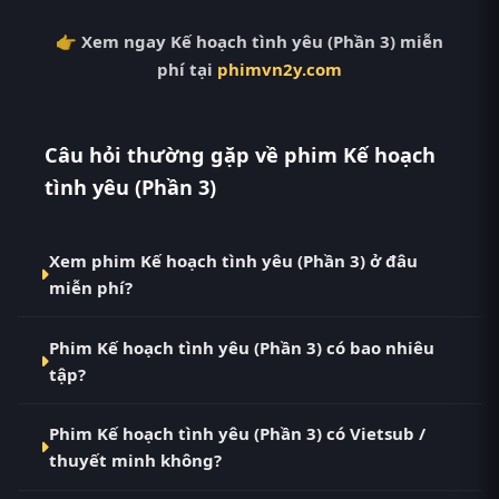
👉 Xem ngay Kế hoạch tình yêu (Phần 3) miễn
phí tại
phimvn2y.com
Câu hỏi thường gặp về phim Kế hoạch
tình yêu (Phần 3)
Xem phim Kế hoạch tình yêu (Phần 3) ở đâu
miễn phí?
Bạn có thể xem phim Kế hoạch tình yêu (Phần 3)
Phim Kế hoạch tình yêu (Phần 3) có bao nhiêu
Vietsub HD miễn phí tại RoPhim (phimvn2y.com) —
tập?
không quảng cáo, cập nhật nhanh nhất. Đây là điểm
đến thay thế cho PhimMoi, MotPhim, MotChill,
Phim Kế hoạch tình yêu (Phần 3) hiện đã hoàn thành
GhienPhim, ThungPhim, Phim VN2, BiluTV, TVHay.
Phim Kế hoạch tình yêu (Phần 3) có Vietsub /
với Hoàn Tất (6/6). Tại RoPhim, các tập mới được cập
thuyết minh không?
nhật liên tục mỗi 10 phút khi nguồn có nội dung
mới.