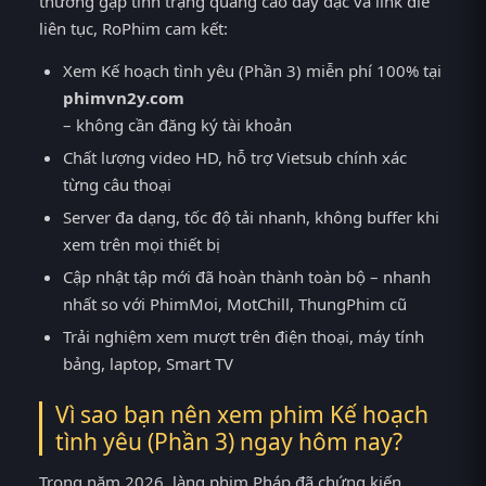
thường gặp tình trạng quảng cáo dày đặc và link die
liên tục, RoPhim cam kết:
Xem Kế hoạch tình yêu (Phần 3) miễn phí 100% tại
phimvn2y.com
– không cần đăng ký tài khoản
Chất lượng video HD, hỗ trợ Vietsub chính xác
từng câu thoại
Server đa dạng, tốc độ tải nhanh, không buffer khi
xem trên mọi thiết bị
Cập nhật tập mới đã hoàn thành toàn bộ – nhanh
nhất so với PhimMoi, MotChill, ThungPhim cũ
Trải nghiệm xem mượt trên điện thoại, máy tính
bảng, laptop, Smart TV
Vì sao bạn nên xem phim Kế hoạch
tình yêu (Phần 3) ngay hôm nay?
Trong năm 2026, làng phim Pháp đã chứng kiến