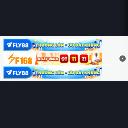
Hoàng Sa & Trường Sa là của Việt Nam!
×
Phim lẻ
Phim bộ
Phim chiếu rạp
Phim thuyết minh
Phim lồng tiếng
Thể loại
Quốc gia
Chủ đề
Diễn viên
Lịch chiếu
RoPhim
– Phim hay cả rổ. Xem phim online miễn phí HD 4K