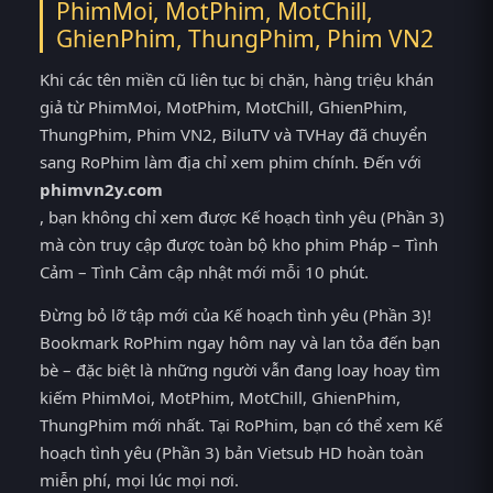
PhimMoi, MotPhim, MotChill,
GhienPhim, ThungPhim, Phim VN2
Khi các tên miền cũ liên tục bị chặn, hàng triệu khán
giả từ PhimMoi, MotPhim, MotChill, GhienPhim,
ThungPhim, Phim VN2, BiluTV và TVHay đã chuyển
sang RoPhim làm địa chỉ xem phim chính. Đến với
phimvn2y.com
, bạn không chỉ xem được Kế hoạch tình yêu (Phần 3)
mà còn truy cập được toàn bộ kho phim Pháp – Tình
Cảm – Tình Cảm cập nhật mới mỗi 10 phút.
Đừng bỏ lỡ tập mới của Kế hoạch tình yêu (Phần 3)!
Bookmark RoPhim ngay hôm nay và lan tỏa đến bạn
bè – đặc biệt là những người vẫn đang loay hoay tìm
kiếm PhimMoi, MotPhim, MotChill, GhienPhim,
ThungPhim mới nhất. Tại RoPhim, bạn có thể xem Kế
hoạch tình yêu (Phần 3) bản Vietsub HD hoàn toàn
miễn phí, mọi lúc mọi nơi.