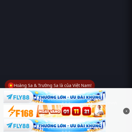
Hoàng Sa & Trường Sa là của Việt Nam!
Phim lẻ
Phim bộ
Phim chiếu rạp
Phim thuyết minh
×
Phim lồng tiếng
Thể loại
Quốc gia
Chủ đề
Diễn viên
Lịch chiếu