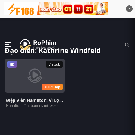
×
Đạo diễn: Kathrine Windfeld
HD
Vietsub
Full/1 Tập
Điệp Viên Hamilton: Vì Lợi Ích Quốc Gia
Hamilton - I nationens intresse