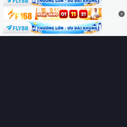
Hoàng Sa & Trường Sa là của Việt Nam!
×
Phim lẻ
Phim bộ
Phim chiếu rạp
Phim thuyết minh
Phim lồng tiếng
Thể loại
Quốc gia
Chủ đề
Diễn viên
Lịch chiếu
RoPhim
– Phim hay cả rổ. Xem phim online miễn phí HD 4K
Vietsub, thuyết minh, lồng tiếng. Cập nhật nhanh 24/7, không
quảng cáo.
HỆ SINH THÁI