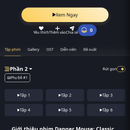
Xem Ngay
0
Yêu thích
Thêm vào
Chia sẻ
Tập phim
Gallery
OST
Diễn viên
Đề xuất
Phần 2
Rút gọn
Phụ Đề #1
Tập 1
Tập 2
Tập 3
Tập 4
Tập 5
Tập 6
Giới thiệu phim Danger Mouse: Classic