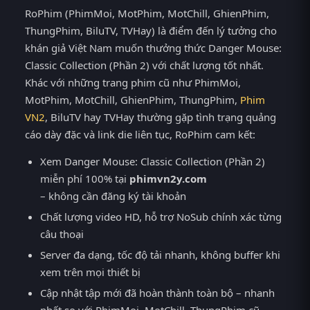
RoPhim (PhimMoi, MotPhim, MotChill, GhienPhim,
ThungPhim, BiluTV, TVHay) là điểm đến lý tưởng cho
khán giả Việt Nam muốn thưởng thức Danger Mouse:
Classic Collection (Phần 2) với chất lượng tốt nhất.
Khác với những trang phim cũ như PhimMoi,
MotPhim, MotChill, GhienPhim, ThungPhim,
Phim
VN2
, BiluTV hay TVHay thường gặp tình trạng quảng
cáo dày đặc và link die liên tục, RoPhim cam kết:
Xem Danger Mouse: Classic Collection (Phần 2)
miễn phí 100% tại
phimvn2y.com
– không cần đăng ký tài khoản
Chất lượng video HD, hỗ trợ NoSub chính xác từng
câu thoại
Server đa dạng, tốc độ tải nhanh, không buffer khi
xem trên mọi thiết bị
Cập nhật tập mới đã hoàn thành toàn bộ – nhanh
nhất so với PhimMoi, MotChill, ThungPhim cũ