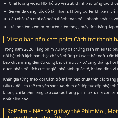
Chất lượng video HD, hỗ trợ Vietsub chính xác từng câu tho
Server đa dạng, tốc độ tải nhanh, không buffer khi xem trên 
Cập nhật tập mới đã hoàn thành toàn bộ – nhanh nhất so v
Trải nghiệm xem mượt trên điện thoại, máy tính bảng, lapt
Vì sao bạn nên xem phim Cách trở thành 
Trong năm 2026, làng phim Âu Mỹ đã chứng kiến nhiều tác ph
nổi bật nhờ kịch bản chặt chẽ và những cú twist bất ngờ. Đặc biệ
bạo chúa mang đến đủ cung bậc cảm xúc – từ căng thẳng, hồi
được phản hồi tích cực từ giới phê bình quốc tế, khẳng định v
Khán giả từng theo dõi Cách trở thành bạo chúa trên các tra
BiluTV đều có thể chuyển sang RoPhim để tiếp tục cập nhật nh
không chỉ là bản nâng cấp của các trang phim trên, mà còn là
nhất hiện nay.
RoPhim – Nền tảng thay thế PhimMoi, Mot
ThungPhim, Phim VN2