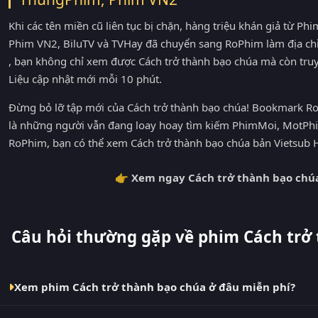
Khi các tên miền cũ liên tục bị chặn, hàng triệu khán giả từ 
Phim VN2, BiluTV và TVHay đã chuyển sang RoPhim làm địa ch
, bạn không chỉ xem được Cách trở thành bạo chúa mà còn truy
Liệu cập nhật mới mỗi 10 phút.
Đừng bỏ lỡ tập mới của Cách trở thành bạo chúa! Bookmark Ro
là những người vẫn đang loay hoay tìm kiếm PhimMoi, MotPhi
RoPhim, bạn có thể xem Cách trở thành bạo chúa bản Vietsub H
👉 Xem ngay Cách trở thành bạo chúa
Câu hỏi thường gặp về phim Cách trở
Xem phim Cách trở thành bạo chúa ở đâu miễn phí?
Bạn có thể xem phim Cách trở thành bạo chúa Vietsub HD mi