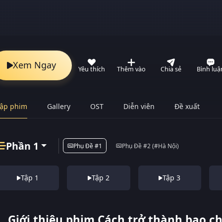
Xem Ngay
Yêu thích
Thêm vào
Chia sẻ
Bình luậ
ập phim
Gallery
OST
Diễn viên
Đề xuất
Phần 1
Phụ Đề #1
Phụ Đề #2 (#Hà Nội)
Tập 1
Tập 2
Tập 3
Giới thiệu phim Cách trở thành bạo c