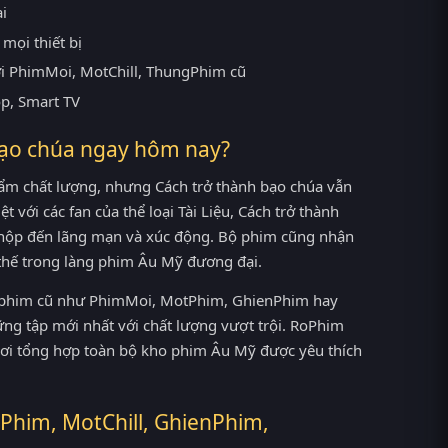
ại
mọi thiết bị
ới PhimMoi, MotChill, ThungPhim cũ
op, Smart TV
bạo chúa ngay hôm nay?
ẩm chất lượng, nhưng Cách trở thành bạo chúa vẫn
t với các fan của thể loại Tài Liệu, Cách trở thành
 hộp đến lãng mạn và xúc động. Bộ phim cũng nhận
ị thế trong làng phim Âu Mỹ đương đại.
ng phim cũ như PhimMoi, MotPhim, GhienPhim hay
ững tập mới nhất với chất lượng vượt trội. RoPhim
 nơi tổng hợp toàn bộ kho phim Âu Mỹ được yêu thích
Phim, MotChill, GhienPhim,