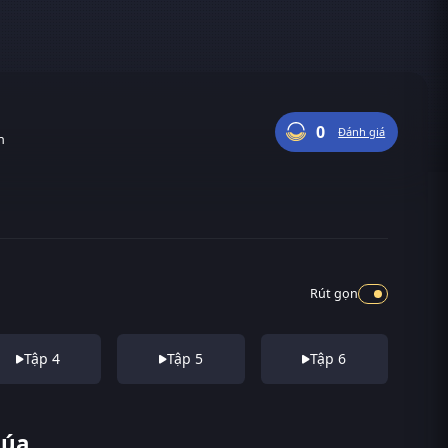
0
Đánh giá
n
Rút gọn
Tập 4
Tập 5
Tập 6
húa