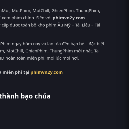
PhimMoi, MotPhim, MotChill, GhienPhim, ThungPhim,
ỉ xem phim chính. Đến với
phimvn2y.com
 cập được toàn bộ kho phim Âu Mỹ – Tài Liệu – Tài
Phim ngay hôm nay và lan tỏa đến bạn bè – đặc biệt
m, MotChill, GhienPhim, ThungPhim mới nhất. Tại
D hoàn toàn miễn phí, mọi lúc mọi nơi.
 miễn phí tại
phimvn2y.com
 thành bạo chúa
ễn phí tại RoPhim (phimvn2y.com) — không quảng cáo,