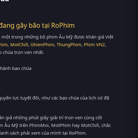
đang gây bão tại
RoPhim
là một trong những bộ phim Âu Mỹ được khán giả Việt
him
,
MotChill
,
GhienPhim
,
ThungPhim
,
Phim VN2
,
 chúa trọn vẹn nhất.
 quyền lực tuyệt đối, như các bạo chúa của lịch sử đã
n giả những phút giây giải trí trọn vẹn cùng cốt
him Âu Mỹ trên PhimMoi, MotPhim hay MotChill, chắc
danh sách phải xem của mình tại RoPhim.