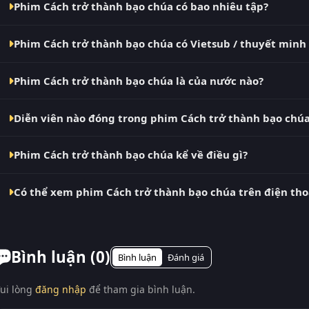
Phim Cách trở thành bạo chúa có bao nhiêu tập?
cập nhật nhanh nhất. Đây là điểm đến thay thế cho PhimMoi
VN2, BiluTV, TVHay.
Phim Cách trở thành bạo chúa hiện đã hoàn thành với Hoàn Tất
Phim Cách trở thành bạo chúa có Vietsub / thuyết minh
tục mỗi 10 phút khi nguồn có nội dung mới.
Có. Phim Cách trở thành bạo chúa tại RoPhim có bản Vietsub 
Phim Cách trở thành bạo chúa là của nước nào?
Phụ Đề và Thuyết Minh ngay trong trình phát.
Phim Cách trở thành bạo chúa là phim Âu Mỹ. Xem ngay tại 
Diễn viên nào đóng trong phim Cách trở thành bạo chú
Dàn diễn viên chính của phim Cách trở thành bạo chúa gồm P
Phim Cách trở thành bạo chúa kể về điều gì?
Cách trở thành bạo chúa – phim bộ Âu Mỹ đang gây bão tại R
Có thể xem phim Cách trở thành bạo chúa trên điện tho
Become a Tyrant – là một trong những bộ phim Âu Mỹ được k
phim từ Ph...
Có. RoPhim hỗ trợ xem phim Cách trở thành bạo chúa trên mọi
laptop, Smart TV. Truy cập phimvn2y.com là xem được, không 
Bình luận (
0
)
Bình luận
Đánh giá
ui lòng
đăng nhập
để tham gia bình luận.