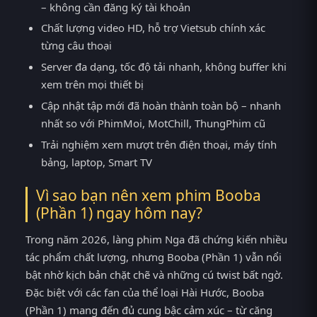
– không cần đăng ký tài khoản
Chất lượng video HD, hỗ trợ Vietsub chính xác
từng câu thoại
Server đa dạng, tốc độ tải nhanh, không buffer khi
xem trên mọi thiết bị
Cập nhật tập mới đã hoàn thành toàn bộ – nhanh
nhất so với PhimMoi, MotChill, ThungPhim cũ
Trải nghiệm xem mượt trên điện thoại, máy tính
bảng, laptop, Smart TV
Vì sao bạn nên xem phim Booba
(Phần 1) ngay hôm nay?
Trong năm 2026, làng phim Nga đã chứng kiến nhiều
tác phẩm chất lượng, nhưng Booba (Phần 1) vẫn nổi
bật nhờ kịch bản chặt chẽ và những cú twist bất ngờ.
Đặc biệt với các fan của thể loại Hài Hước, Booba
(Phần 1) mang đến đủ cung bậc cảm xúc – từ căng