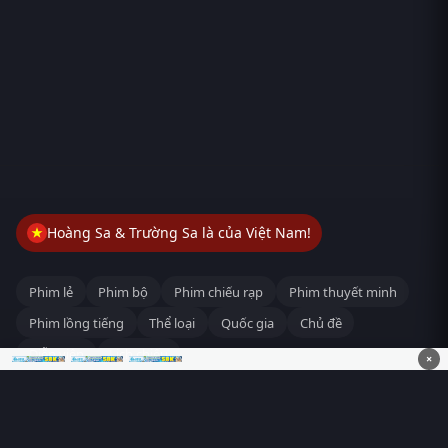
Hoàng Sa & Trường Sa là của Việt Nam!
Phim lẻ
Phim bộ
Phim chiếu rạp
Phim thuyết minh
Phim lồng tiếng
Thể loại
Quốc gia
Chủ đề
Diễn viên
Lịch chiếu
×