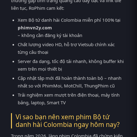
thường gặp tình trạng quảng cáo dày đặc và link die
liên tục, RoPhim cam kết:
Xem Bộ tứ danh hài Colombia miễn phí 100% tại
phimvn2y.com
– không cần đăng ký tài khoản
Chất lượng video HD, hỗ trợ Vietsub chính xác
từng câu thoại
Server đa dạng, tốc độ tải nhanh, không buffer khi
xem trên mọi thiết bị
Cập nhật tập mới đã hoàn thành toàn bộ – nhanh
nhất so với PhimMoi, MotChill, ThungPhim cũ
Trải nghiệm xem mượt trên điện thoại, máy tính
bảng, laptop, Smart TV
Vì sao bạn nên xem phim Bộ tứ
danh hài Colombia ngay hôm nay?
Trong năm 2026, làng phim Colombia đã chứng kiến