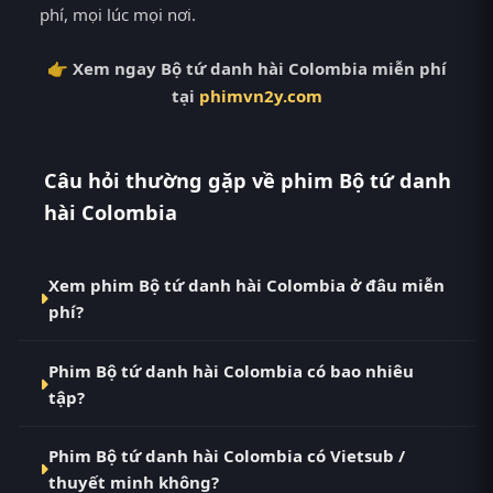
phí, mọi lúc mọi nơi.
👉 Xem ngay Bộ tứ danh hài Colombia miễn phí
tại
phimvn2y.com
Câu hỏi thường gặp về phim Bộ tứ danh
hài Colombia
Xem phim Bộ tứ danh hài Colombia ở đâu miễn
phí?
Bạn có thể xem phim Bộ tứ danh hài Colombia
Phim Bộ tứ danh hài Colombia có bao nhiêu
Vietsub HD miễn phí tại RoPhim (phimvn2y.com) —
tập?
không quảng cáo, cập nhật nhanh nhất. Đây là điểm
đến thay thế cho PhimMoi, MotPhim, MotChill,
Phim Bộ tứ danh hài Colombia hiện đã hoàn thành
GhienPhim, ThungPhim, Phim VN2, BiluTV, TVHay.
Phim Bộ tứ danh hài Colombia có Vietsub /
với Hoàn Tất (4/4). Tại RoPhim, các tập mới được cập
thuyết minh không?
nhật liên tục mỗi 10 phút khi nguồn có nội dung