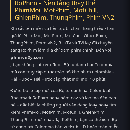
RoPhim – Nền tảng thay thế
PhimMoi, MotPhim, MotChill,
GhienPhim, ThungPhim, Phim VN2
Khi các tên miền cũ liên tục bị chặn, hàng triệu khán
giả từ PhimMoi, MotPhim, MotChill, GhienPhim,
ThungPhim, Phim VN2, BiluTV và TVHay đã chuyển
sang RoPhim làm địa chỉ xem phim chính. Đến với
phimvn2y.com
, bạn không chỉ xem được Bộ tứ danh hài Colombia
mà còn truy cập được toàn bộ kho phim Colombia –
Hài Hước – Hài Hước cập nhật mới mỗi 10 phút.
Đừng bỏ lỡ tập mới của Bộ tứ danh hài Colombia!
Bookmark RoPhim ngay hôm nay và lan tỏa đến bạn
bè – đặc biệt là những người vẫn đang loay hoay tìm
kiếm PhimMoi, MotPhim, MotChill, GhienPhim,
ThungPhim mới nhất. Tại RoPhim, bạn có thể xem Bộ
tứ danh hài Colombia bản Vietsub HD hoàn toàn miễn