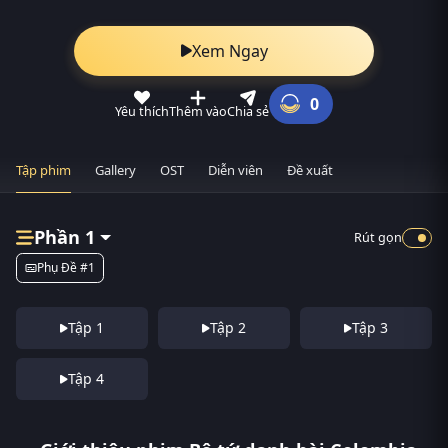
Xem Ngay
0
Yêu thích
Thêm vào
Chia sẻ
Tập phim
Gallery
OST
Diễn viên
Đề xuất
Phần 1
Rút gọn
Phụ Đề #1
Tập 1
Tập 2
Tập 3
Tập 4