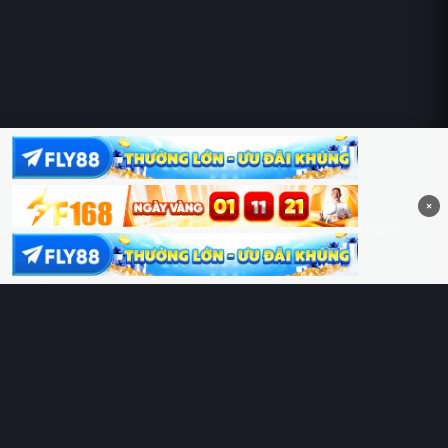
Hoàng Sa & Trường Sa là của Việt Nam!
×
Phim lẻ
Phim bộ
Phim chiếu rạp
Phim thuyết minh
Phim lồng tiếng
Thể loại
Quốc gia
Chủ đề
Diễn viên
Lịch chiếu
RoPhim
– Phim hay cả rổ. Xem phim online miễn phí HD 4K