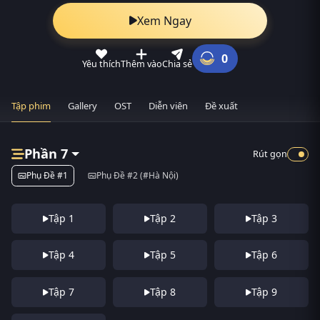
Xem Ngay
0
Yêu thích
Thêm vào
Chia sẻ
Tập phim
Gallery
OST
Diễn viên
Đề xuất
Phần 7
Rút gọn
Phụ Đề #1
Phụ Đề #2 (#Hà Nội)
Tập 1
Tập 2
Tập 3
Tập 4
Tập 5
Tập 6
Tập 7
Tập 8
Tập 9