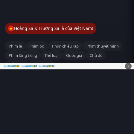
Hoàng Sa & Trường Sa là của Việt Nam!
Phim lẻ
Phim bộ
Phim chiếu rạp
Phim thuyết minh
Phim lồng tiếng
Thể loại
Quốc gia
Chủ đề
Diễn viên
Lịch chiếu
×
RoPhim
– Phim hay cả rổ. Xem phim online miễn phí HD 4K
Vietsub, thuyết minh, lồng tiếng. Cập nhật nhanh 24/7, không
quảng cáo.