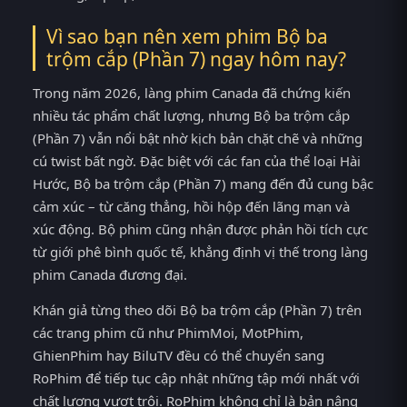
Vì sao bạn nên xem phim Bộ ba
trộm cắp (Phần 7) ngay hôm nay?
Trong năm 2026, làng phim Canada đã chứng kiến
nhiều tác phẩm chất lượng, nhưng Bộ ba trộm cắp
(Phần 7) vẫn nổi bật nhờ kịch bản chặt chẽ và những
cú twist bất ngờ. Đặc biệt với các fan của thể loại Hài
Hước, Bộ ba trộm cắp (Phần 7) mang đến đủ cung bậc
cảm xúc – từ căng thẳng, hồi hộp đến lãng mạn và
xúc động. Bộ phim cũng nhận được phản hồi tích cực
từ giới phê bình quốc tế, khẳng định vị thế trong làng
phim Canada đương đại.
Khán giả từng theo dõi Bộ ba trộm cắp (Phần 7) trên
các trang phim cũ như PhimMoi, MotPhim,
GhienPhim hay BiluTV đều có thể chuyển sang
RoPhim để tiếp tục cập nhật những tập mới nhất với
chất lượng vượt trội. RoPhim không chỉ là bản nâng